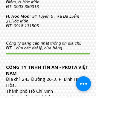
Điểm, H.Hóc Môn
ĐT:
0903.380313
H. Hóc Môn
: 34 Tuyến 5 , Xã Bà Điểm
,H.Hóc Môn
ĐT:
0918.131505
Công ty đang cập nhật thông tin địa chỉ,
ĐT... của các đại lý, cửa hàng...
CÔNG TY TNHH TÍN AN - PROTA VIỆT
NAM
Địa chỉ: 243 Đường 26-3, P. Bình Hưng
Hòa,
Thành phố Hồ Chí Minh
Kinh doanh - Bảo hành:
0902 955 996
Email: kt.congtytinan@gmail.com
Website:
www.prota.vn
Nhà máy sản xuất
Địa chỉ: 34 Tuyến 5, Xuân Thới Thượng,
Ấp Bắc Lân, xã Bà Điểm, Thành phố Hồ