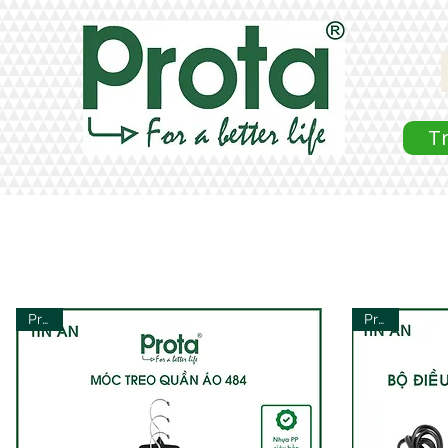
T
Prota
Prota