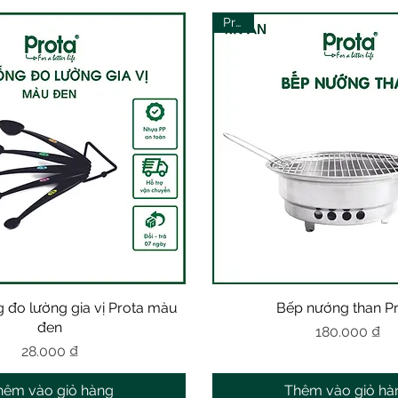
Prota
 đo lường gia vị Prota màu
Xem nhanh
Bếp nướng than P
Xem nhanh
đen
Giá
180.000 ₫
Giá
28.000 ₫
hêm vào giỏ hàng
Thêm vào giỏ hà