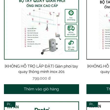
[KHÔNG HỖ TRỢ LẮP ĐẶT] Giàn phơi tay
Xem nhanh
[KHÔNG HỖ T
quay thông minh inox 201
quay
Giá
799.000 ₫
Thêm vào giỏ hàng
T
Prota
Prota