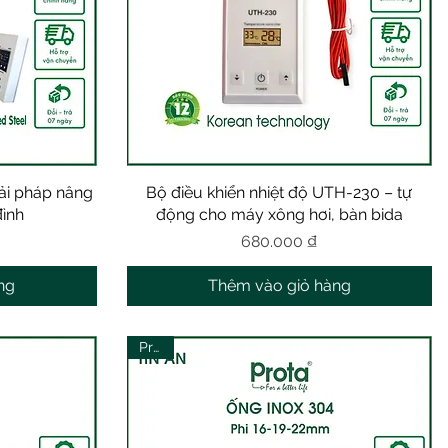
iải pháp nâng
Bộ điều khiển nhiệt độ UTH-230 – tự
Xem nhanh
đình
động cho máy xông hơi, bàn bida
Giá
680.000 ₫
ng
Thêm vào giỏ hàng
Prota