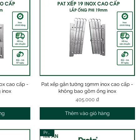
ox cao cấp -
Pat xếp gắn tường 19mm inox cao cấp -
Xem nhanh
 inox
không bao gồm ống inox
Giá
405.000 ₫
ng
Thêm vào giỏ hàng
Prota