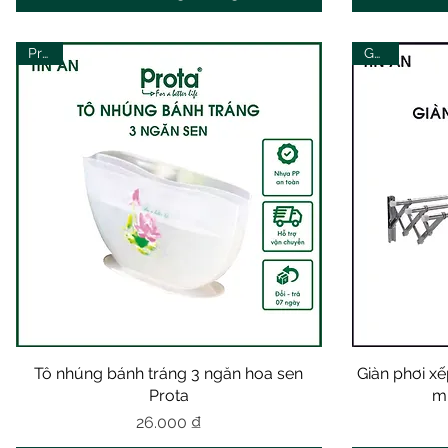
Prota
Goda
Tô nhúng bánh tráng 3 ngăn hoa sen
Xem nhanh
Giàn phơi x
Prota
m
Giá
26.000 ₫