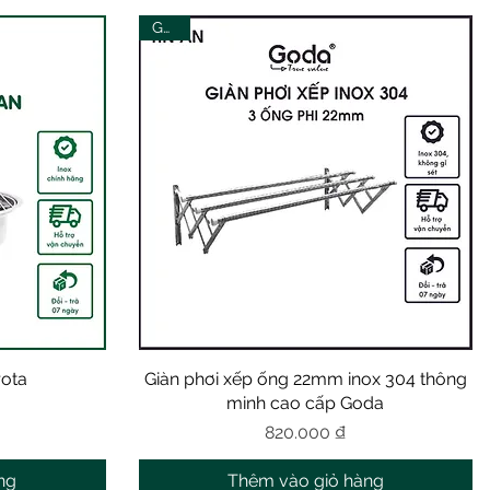
Goda
rota
Giàn phơi xếp ống 22mm inox 304 thông
Xem nhanh
minh cao cấp Goda
Giá
820.000 ₫
ng
Thêm vào giỏ hàng