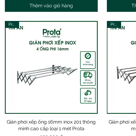
Thêm vào giỏ hàng
T
Prota
Prota
Giàn phơi xếp ống 16mm inox 201 thông
Xem nhanh
Giàn phơi x
minh cao cấp loại 1 mét Prota
m