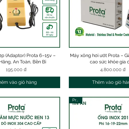
p (Adaptor) Prota 6–15v –
Xem nhanh
Máy xông hơi ướt Prota – G
Xem nhanh
Hãng, An Toàn, Bền Bỉ
cao sức khỏe gia 
Giá
Giá
195.000 ₫
4.800.000 ₫
hêm vào giỏ hàng
Thêm vào giỏ hà
Prota