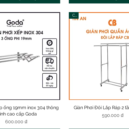
CB
ếp ống 19mm inox 304 thông
Xem nhanh
Giàn Phơi Đôi Lắp Ráp 2 t
Xem nhanh
inh cao cấp Goda
Giá
590.000 ₫
Giá
600.000 ₫