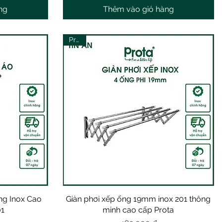
ng
Thêm vào giỏ hàng
Prota
ầng Inox Cao
Giàn phơi xếp ống 19mm inox 201 thông
Xem nhanh
01
minh cao cấp Prota