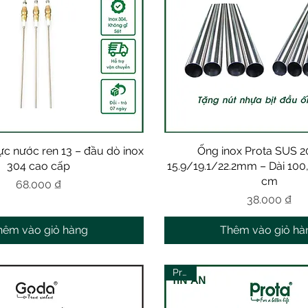
c nước ren 13 – đầu dò inox
Xem nhanh
Ống inox Prota SUS 2
Xem nhanh
304 cao cấp
15.9/19.1/22.2mm – Dài 100
cm
Giá
68.000 ₫
Giá
38.000 ₫
hêm vào giỏ hàng
Thêm vào giỏ hà
Prota