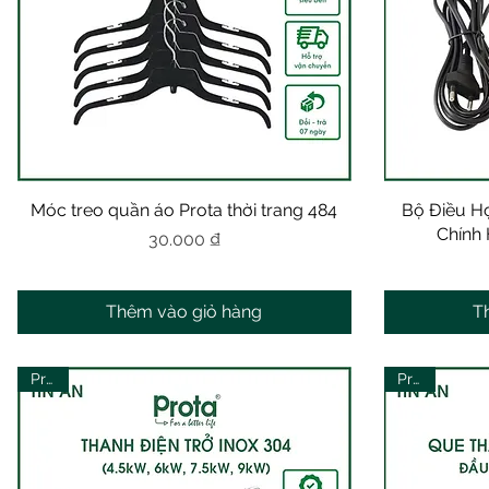
Móc treo quần áo Prota thời trang 484
Xem nhanh
Bộ Điều Hợ
Chính 
Giá
30.000 ₫
Thêm vào giỏ hàng
T
Prota
Prota