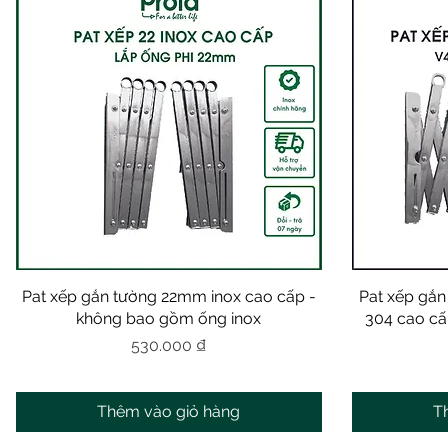
Pat xếp gắn tường 22mm inox cao cấp -
Xem nhanh
Pat xếp gắ
không bao gồm ống inox
304 cao cấ
Giá
530.000 ₫
Thêm vào giỏ hàng
T