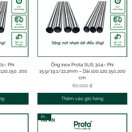
01– Phi
Ống inox Prota SUS 304– Phi
Xem nhanh
,120,150, 200
15.9/19.1/22.2mm – Dài 100,120,150,200
cm
Giá
60.000 ₫
ng
Thêm vào giỏ hàng
Prota