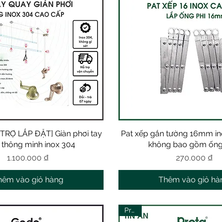
RỢ LẮP ĐẶT] Giàn phơi tay
Xem nhanh
Pat xếp gắn tường 16mm in
Xem nhanh
 thông minh inox 304
không bao gồm ống
Giá
Giá
1.100.000 ₫
270.000 ₫
hêm vào giỏ hàng
Thêm vào giỏ hà
Prota