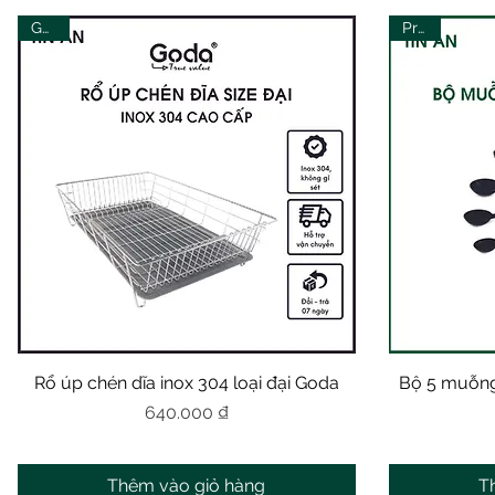
Goda
Prota
Rổ úp chén dĩa inox 304 loại đại Goda
Xem nhanh
Bộ 5 muỗng
Giá
640.000 ₫
Thêm vào giỏ hàng
T