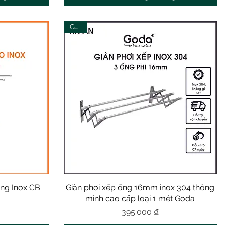
Goda
ầng Inox CB
Giàn phơi xếp ống 16mm inox 304 thông
Xem nhanh
minh cao cấp loại 1 mét Goda
Giá
395.000 ₫