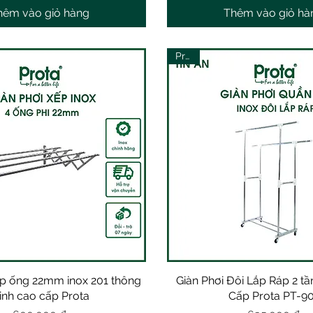
hêm vào giỏ hàng
Thêm vào giỏ hà
Prota
ếp ống 22mm inox 201 thông
Xem nhanh
Giàn Phơi Đôi Lắp Ráp 2 t
Xem nhanh
inh cao cấp Prota
Cấp Prota PT-9