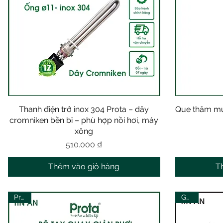
Thanh điện trở inox 304 Prota – dây
Xem nhanh
Que thăm mự
cromniken bền bỉ – phù hợp nồi hơi, máy
xông
Giá
510.000 ₫
Thêm vào giỏ hàng
T
Prota
Goda