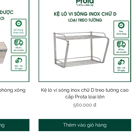
phòng xông
Kệ lò vi sóng inox chữ D treo tường cao
Xem nhanh
cấp Prota loại lớn
Giá
560.000 ₫
ng
Thêm vào giỏ hàng