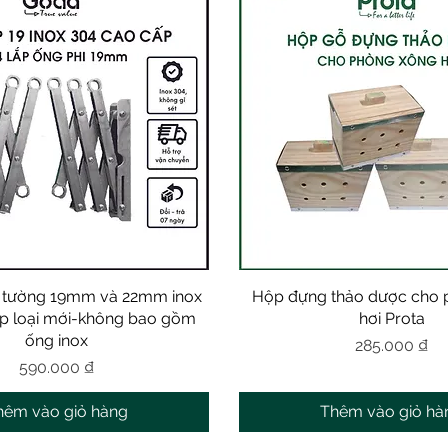
n tường 19mm và 22mm inox
Xem nhanh
Hộp đựng thảo dược cho 
Xem nhanh
p loại mới-không bao gồm
hơi Prota
ống inox
Giá
285.000 ₫
Giá
590.000 ₫
hêm vào giỏ hàng
Thêm vào giỏ hà