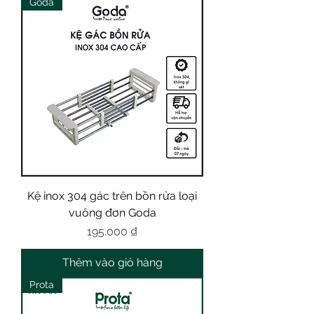
Goda
Kệ inox 304 gác trên bồn rửa loại
vuông đơn Goda
Giá
195.000 ₫
Thêm vào giỏ hàng
Prota