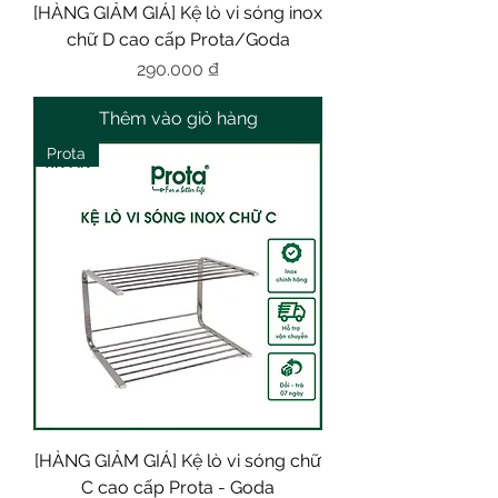
[HÀNG GIẢM GIÁ] Kệ lò vi sóng inox
chữ D cao cấp Prota/Goda
Giá
290.000 ₫
Thêm vào giỏ hàng
Prota
[HÀNG GIẢM GIÁ] Kệ lò vi sóng chữ
C cao cấp Prota - Goda