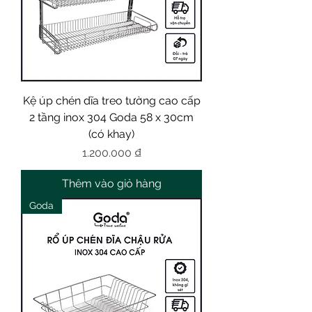
Kệ úp chén dĩa treo tường cao cấp
2 tầng inox 304 Goda 58 x 30cm
(có khay)
Giá
1.200.000 ₫
Thêm vào giỏ hàng
Goda