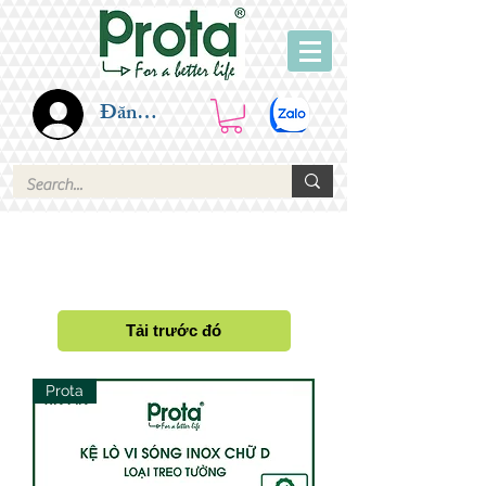
Đăng nhập
NỘI THẤT
Tải trước đó
Prota