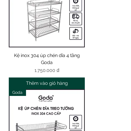
Kệ inox 304 úp chén dĩa 4 tầng
Goda
Giá
1.750.000 ₫
Thêm vào giỏ hàng
Goda