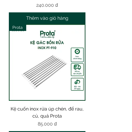
Giá
240.000 ₫
Thêm vào giỏ hàng
Prota
Kệ cuốn inox rửa úp chén, để rau,
củ, quả Prota
Giá
85.000 ₫