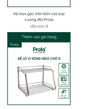
Kệ inox gác trên bồn rửa loại
vuông đôi Prota
Giá
180.000 ₫
Thêm vào giỏ hàng
Prota