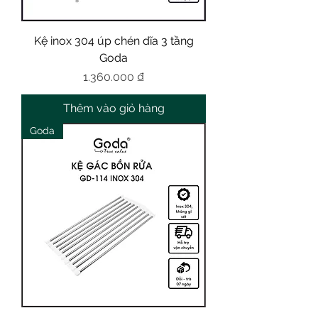
Kệ inox 304 úp chén dĩa 3 tầng
Goda
Giá
1.360.000 ₫
Thêm vào giỏ hàng
Goda