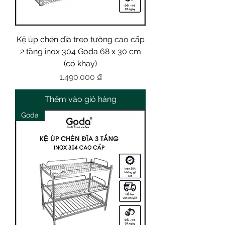
Kệ úp chén dĩa treo tường cao cấp
2 tầng inox 304 Goda 68 x 30 cm
(có khay)
Giá
1.490.000 ₫
Thêm vào giỏ hàng
Goda