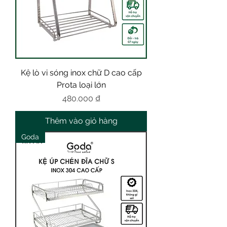
Kệ lò vi sóng inox chữ D cao cấp
Prota loại lớn
Giá
480.000 ₫
Thêm vào giỏ hàng
Goda