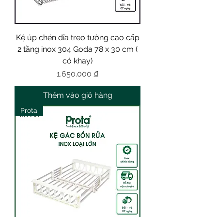
Kệ úp chén dĩa treo tường cao cấp
2 tầng inox 304 Goda 78 x 30 cm (
có khay)
Giá
1.650.000 ₫
Thêm vào giỏ hàng
Prota