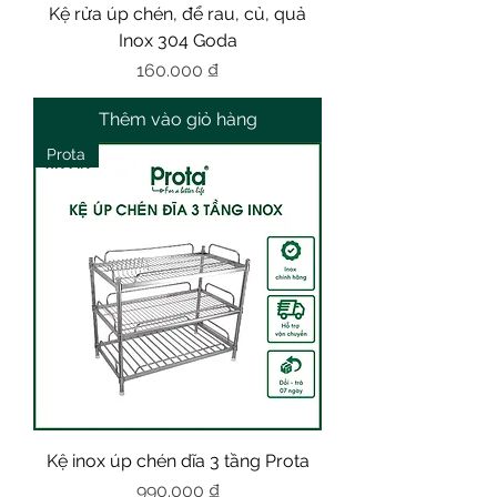
Kệ rửa úp chén, để rau, củ, quả
Inox 304 Goda
Giá
160.000 ₫
Thêm vào giỏ hàng
Prota
Kệ inox úp chén dĩa 3 tầng Prota
Giá
990.000 ₫