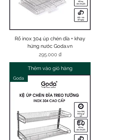
Rổ inox 304 úp chén dĩa + khay
hứng nước Goda.vn
Giá
295.000 ₫
Thêm vào giỏ hàng
Goda