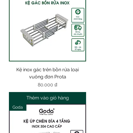
Kệ inox gác trên bồn rửa loại
vuông đơn Prota
Giá
80.000 ₫
Thêm vào giỏ hàng
Goda