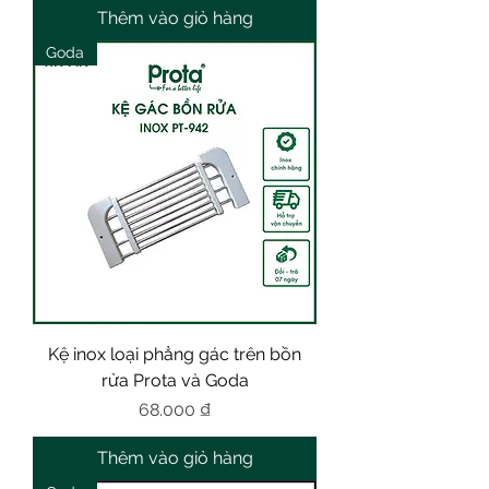
Thêm vào giỏ hàng
Goda
Kệ inox loại phẳng gác trên bồn
rửa Prota và Goda
Giá
68.000 ₫
Thêm vào giỏ hàng