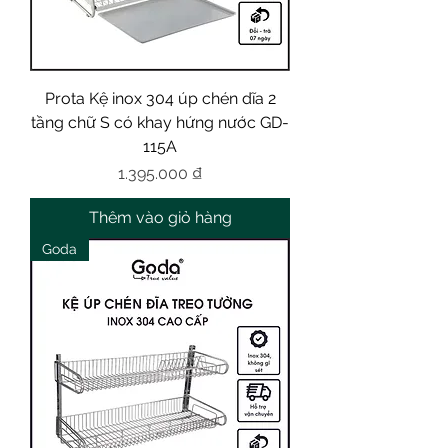
Prota Kệ inox 304 úp chén dĩa 2
tầng chữ S có khay hứng nước GD-
115A
Giá
1.395.000 ₫
Thêm vào giỏ hàng
Goda