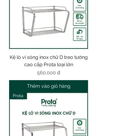
Kệ lò vi sóng inox chữ D treo tường
cao cấp Prota loại lớn
Giá
560.000 ₫
Thêm vào giỏ hàng
Prota