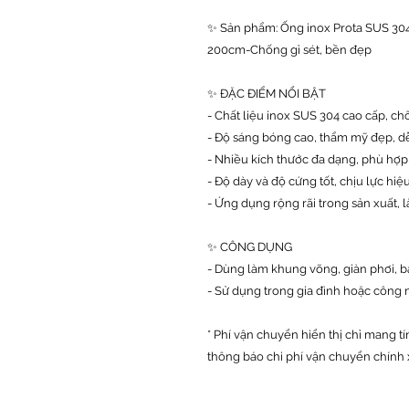
✨ Sản phẩm: Ống inox Prota SUS 304–
200cm-Chống gỉ sét, bền đẹp
✨ ĐẶC ĐIỂM NỔI BẬT
- Chất liệu inox SUS 304 cao cấp, chốn
- Độ sáng bóng cao, thẩm mỹ đẹp, dễ
- Nhiều kích thước đa dạng, phù hợp
- Độ dày và độ cứng tốt, chịu lực hiệ
- Ứng dụng rộng rãi trong sản xuất, l
✨ CÔNG DỤNG
- Dùng làm khung võng, giàn phơi, bà
- Sử dụng trong gia đình hoặc công 
* Phí vận chuyển hiển thị chỉ mang tí
thông báo chi phí vận chuyển chính 