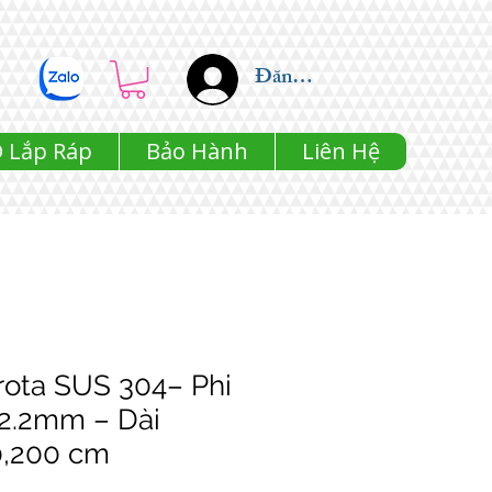
Đăng nhập
 Lắp Ráp
Bảo Hành
Liên Hệ
rota SUS 304– Phi
22.2mm – Dài
0,200 cm