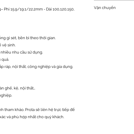
- Đổi trả hàng trong
+ Phi 19.1mm – Dà
Vận chuyển
 Phi 15.9/19.1/22.2mm - Dài 100,120,150,
+ Phi 15.9mm – Dà
- Giao hàng và thu 
g gỉ sét, bền bỉ theo thời gian.
 vệ sinh.
 nhiều nhu cầu sử dụng.
u quả.
ắp ráp, nội thất, công nghiệp và gia dụng.
n ghế, kệ, nội thất…
nghiệp.
nh tham khảo. Prota sẽ liên hệ trực tiếp để
xác và phù hợp nhất cho quý khách.