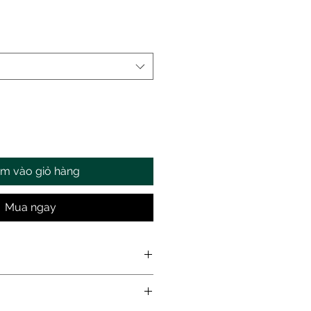
m vào giỏ hàng
Mua ngay
S 304
i 120/150/200cm