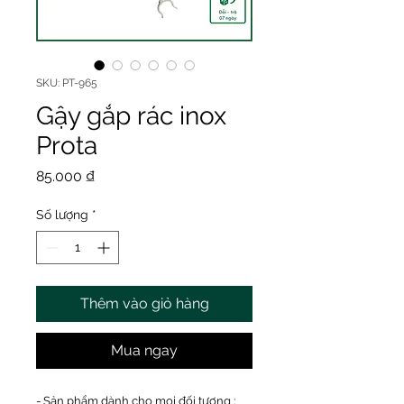
SKU: PT-965
Gậy gắp rác inox
Prota
Giá
85.000 ₫
Số lượng
*
Thêm vào giỏ hàng
Mua ngay
- Sản phẩm dành cho mọi đối tượng :