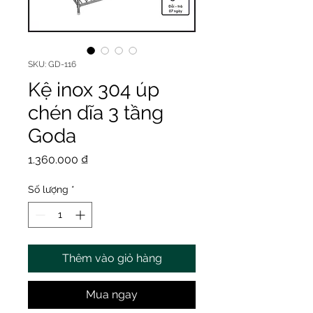
SKU: GD-116
Kệ inox 304 úp
chén dĩa 3 tầng
Goda
Giá
1.360.000 ₫
Số lượng
*
Thêm vào giỏ hàng
Mua ngay