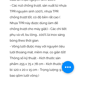
- Các nút chống trượt, sản xuất từ nhựa
TPR nguyên sinh 100%, nhựa TPR
chống trượt tốt, có độ bền rất cao (
Nhựa TPR này được dùng làm đế
chống trượt cho máy giặt.) - Các chi tiết
phụ và vít, bu lông... 100% là inox sáng
bóng theo thời gian.
- Võng lưới được may với nguyên liệu
lưới thoáng mát, mềm mại, co giãn tốt!
Thông số kỹ thuật: - Kích thước sản
phẩm: 255 x 75 x 78 cm - Kích thước bao
bì: 120 x 20 x 15 cm - Trọng lượng: 9 kg (
bao gồm lưới võng )
- Tải trọng cho phép: 180kg
- Bảo hành: Về tính toán kỹ thuật, chúng
tôi sẽ bảo hành vĩnh viễn. Tuy nhiên với
giá trị thành tiền của sản phẩm là rất
nhỏ. Do đó để không ảnh hưởng đến tài