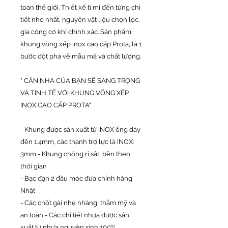
toàn thế giới. Thiết kế tỉ mỉ đến từng chi
tiết nhỏ nhất, nguyên vật liệu chọn lọc,
gia công cơ khí chính xác. Sản phẩm
khung võng xếp inox cao cấp Prota, là 1
bước đột phá về mẫu mã và chất lượng.
" CĂN NHÀ CỦA BẠN SẼ SANG TRỌNG
VÀ TINH TẾ VỚI KHUNG VÕNG XẾP
INOX CAO CẤP PROTA"
- Khung được sản xuất từ INOX ống dày
đến 1.4mm, các thanh trợ lực là INOX:
3mm - Khung chống rỉ sắt, bền theo
thời gian
- Bạc đạn 2 đầu móc đưa chính hãng
Nhật
- Các chốt gài nhẹ nhàng, thẩm mỹ và
an toàn - Các chi tiết nhựa được sản
xuất từ nhựa nguyên sinh 100%