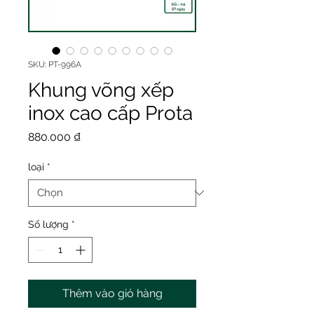
SKU: PT-996A
Khung võng xếp
inox cao cấp Prota
Giá
880.000 ₫
loại
*
Số lượng
*
Thêm vào giỏ hàng