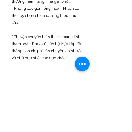
thượng, hành lang, nhà giặt phơi...
- Không bao gồm ống inox – khách có
thể tùy chọn chiều dài ống theo nhu
cầu.
* Phí vận chuyển hiển thị chỉ mang tính
tham khảo. Prota sẽ liên hệ trực tiếp để
thông báo chi phí vận chuyển chính xác
và phù hợp nhất cho quý khách.
Đặc điểm sản phẩm
- Kích thước:
Chính sách đổi trả
+ Bộ Pat ống 22 (inox 201): khi bung
ra rộng 88cm, đóng lại 14cm, chiều
- Đổi trả hàng trong vòng 7 ngày
cao 34cm
Vận chuyển
+ Bộ Pat ống 22 (inox 304): khi bung
ra rộng 67cm, đóng lại 10cm, chiều
- Giao hàng và thu cod toàn quốc
cao 34cm